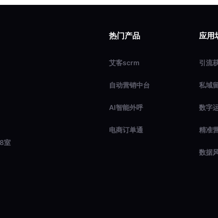
热门产品
应用
艾客scrm
引流
自动营销中台
私域
AI智能外呼
数字
电商订单通
精准
8室
数据