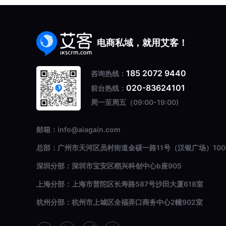
电商私域，就用艾客！
185 2072 9440
咨询热线：
020-83624101
前台热线：
周一至周五（09:00-19:00)
邮箱：info@aiagain.com
总部：广州市天河区员村街道金硕一路11号（汉银广场）100
深圳分部：深圳市宝安区稻兴科创中心b座905
上海分部：上海市普陀区长寿路587号沙田大厦618室
杭州分部：杭州市上城区全福弄口商务中心2幢902室