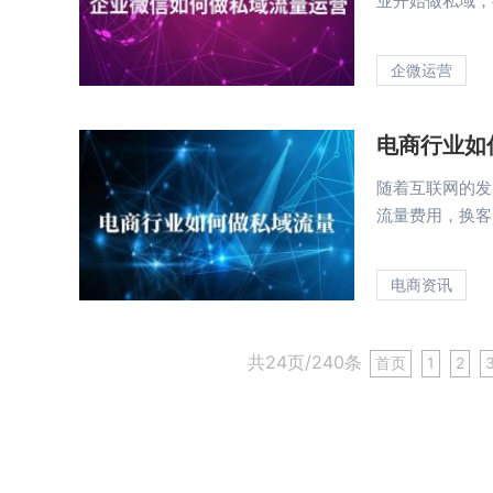
业开始做私域，把
企微运营
电商行业如
随着互联网的发
流量费用，换客户
电商资讯
共24页/240条
首页
1
2