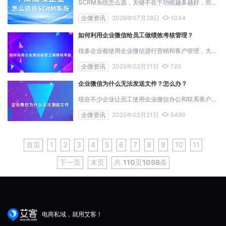
SCRM系统怎么选，关键不在于功能越多越好，而在于系统能否匹配企业当前规模、业务阶段和全域营销需求。 小型企业更关注快速上线与基础客户运营，中...
企微资讯
2026年07月28日
1034
如何利用企业微信给员工做绩效考核管理？
很多企业都使用企业微信进行营销和客户管理，大家都知道公司在用企业微信做客户管理的同时，也能对员工进行相应的管理。而在用企业微信管理员工时...
企微资讯
2025年02月21日
735
企业微信为什么无法发送文件？怎么办？
现在不少企业让员工使用企业微信办公和联系客户，用企业微信能让我们的工作交流沟通更便捷，而日常办公中我们时常会有发文件的需求，但有时候会遇...
企微资讯
2025年02月21日
3499
首页
1
2
3
4
5
6
7
8
9
10
11
下一页
末页
共
110
页
1098
条
电商私域，就用艾客！