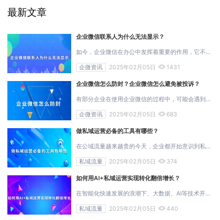
最新文章
企业微信联系人为什么无法显示？
如今，企业微信在办公中发挥着重要的作用，它不仅可以方便企业内部员工之间的沟通交流，提升工作效率，还可用于跟外部客户的联系，有助于企业管理...
企微资讯
2025年02月05日
1431
企业微信怎么防封？企业微信怎么避免被投诉？
有部分企业在使用企业微信的过程中，可能会遇到不能加入、无法拉群、消息发不出去等情况，而出现这些情况的原因多是没注意养号，并且进行了违规操...
企微资讯
2025年02月05日
683
做私域运营必备的工具有哪些？
在公域流量越来越贵的今天，企业都开始意识到私域流量的重要性，并且希望通过私域运营降低获客成本，提升转化成交率。而私域运营过程中，选对工具...
私域流量
2025年02月05日
374
如何用AI+私域运营实现转化翻倍增长？
在智能化快速发展的浪潮下、大数据、AI等技术开始进入大众视野，并且逐渐改变着各行各业，特别是企业营销领域，AI技术的应用已成为推动业务快速增长...
私域流量
2025年02月05日
440