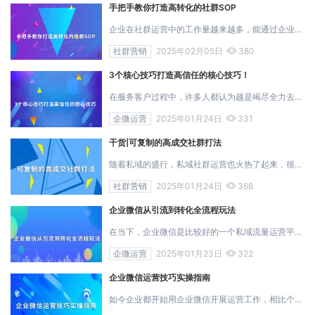
手把手教你打造高转化的社群SOP
企业在社群运营中的工作量越来越多，能通过企业微信SOP体系，来进一步规范拉新、促活留存到群转化这套流程。通过一套标准化操作，将会让社群运营的...
社群营销
2025年02月05日
380
3个核心技巧打造高信任的核心技巧！
在服务客户过程中，许多人都认为越是竭尽全力去服务，客户就越容易对你产生信任。其实“过度服务”的方式不能带来长期的信任，还可能引起客户反感...
企微运营
2025年01月24日
331
干货|可复制的高成交社群打法
随着私域的盛行，私域社群运营也火热了起来，很多企业开始搭建自己的社群用以提高私域流量。通过有效的社群运营不仅能以较低的成本获得更多忠实用...
社群营销
2025年01月24日
368
企业微信从引流到转化全流程玩法
在当下，企业微信是比较好的一个私域流量运营平台，使用企业微信做私域流量运营，企业微信和微信能互通好友，让企业更高效地依靠微信生态来开展客...
企微运营
2025年01月23日
322
企业微信运营技巧实操指南
如今企业都开始用企业微信开展运营工作，相比个人微信，企业微信自带许多客户运营功能，比如客户标签、欢迎语、关键词回复等功能，可以提升企业运...