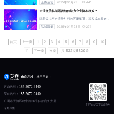
企微运营
2025年01月23日
441
企业微信私域运营如何助力企业降本增效？
随着公域平台流量红利的逐渐消退，获客成本越来越高，私域运营模式乘风而起。如今私域运营的重要性已深入人心，在存量用户抢夺的阶段，很多企业意...
私域流量
2025年01月23日
274
首页
上一页
1
2
3
4
5
6
7
8
9
10
11
下一页
末页
共
532
页
5320
条
电商私域，就用艾客！
咨询热线：
185 2072 9440
渠道热线：
185 2072 9440
广州市天河区建中路66号佳都商务大厦
扫码获取专业服务
东塔8楼