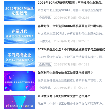
2026年SCRM系统选型指南：不同规模企业重点关注哪些能力？
本文对市面上主流SCRM，结合不同规模企业需求给出选型建议...
企微资讯
2026年07月29日
2286
存量时代，企业选择SCRM系统要重点关注哪些能力？
对比多款主流SCRM，分析存量时代企业应关注的数据连接、客户分层、自动化SOP与复购归因能力...
企微资讯
2026年07月29日
2782
SCRM系统怎么选？不同规模企业的需求与选型建议
SCRM系统怎么选，关键不在于功能越多越好，而在于系统能否匹配企业当前规模、业务阶段和全域营销需求。 小型企业更关注快速上线与基础客户运营，中...
企微资讯
2026年07月28日
1033
如何利用企业微信给员工做绩效考核管理？
很多企业都使用企业微信进行营销和客户管理，大家都知道公司在用企业微信做客户管理的同时，也能对员工进行相应的管理。而在用企业微信管理员工时...
企微资讯
2025年02月21日
734
企业微信为什么无法发送文件？怎么办？
现在不少企业让员工使用企业微信办公和联系客户，用企业微信能让我们的工作交流沟通更便捷，而日常办公中我们时常会有发文件的需求，但有时候会遇...