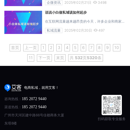
企微资讯
2025年02月21日
3498
说说小白做私域该如何起步
在互联网流量越来越昂贵的今天，许多企业和商家都意识到私域流量的重要性。拥有属于自己的私域流量池，就如同拥有一片自留地，能持续耕耘，反复触...
私域流量
2025年02月20日
497
首页
上一页
1
2
3
4
5
6
7
8
9
10
11
下一页
末页
共
532
页
5320
条
电商私域，就用艾客！
咨询热线：
185 2072 9440
渠道热线：
185 2072 9440
广州市天河区建中路66号佳都商务大厦
扫码获取专业服务
东塔8楼