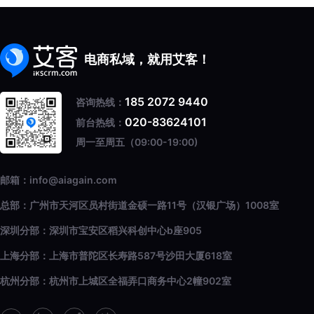
电商私域，就用艾客！
185 2072 9440
咨询热线：
020-83624101
前台热线：
周一至周五（09:00-19:00)
邮箱：info@aiagain.com
总部：广州市天河区员村街道金硕一路11号（汉银广场）1008室
深圳分部：深圳市宝安区稻兴科创中心b座905
上海分部：上海市普陀区长寿路587号沙田大厦618室
杭州分部：杭州市上城区全福弄口商务中心2幢902室