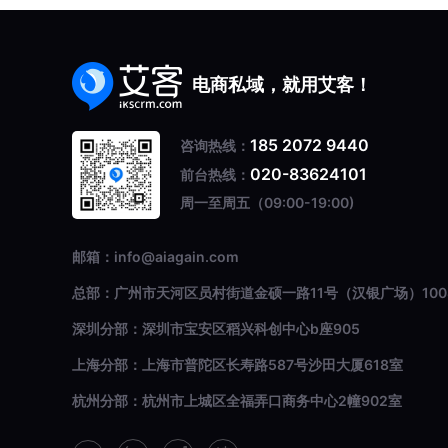
电商私域，就用艾客！
185 2072 9440
咨询热线：
020-83624101
前台热线：
周一至周五（09:00-19:00)
邮箱：info@aiagain.com
总部：广州市天河区员村街道金硕一路11号（汉银广场）100
深圳分部：深圳市宝安区稻兴科创中心b座905
上海分部：上海市普陀区长寿路587号沙田大厦618室
杭州分部：杭州市上城区全福弄口商务中心2幢902室