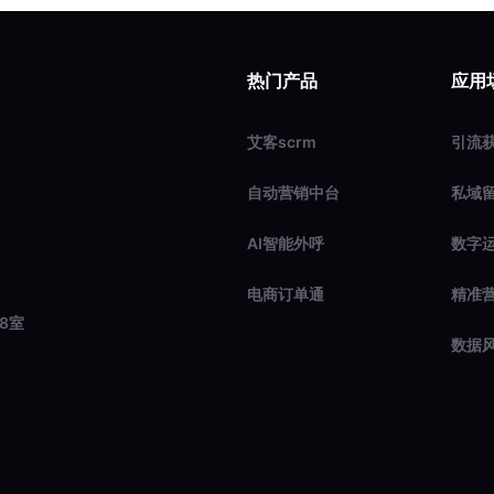
热门产品
应用
艾客scrm
引流
自动营销中台
私域
AI智能外呼
数字
电商订单通
精准
8室
数据