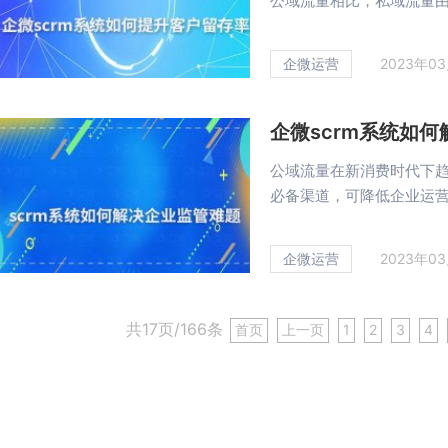
公域流量相比，私域流量由线
企微运营
2023年0
企微scrm系统如
公域流量在新消费时代下
必备渠道，可降低企业运营成
企微运营
2023年0
共17页/166条
首页
上一页
1
2
3
4