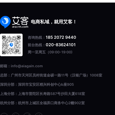
电商私域，就用艾客！
185 2072 9440
咨询热线：
020-83624101
前台热线：
周一至周五（09:00-19:00)
邮箱：info@aiagain.com
总部：广州市天河区员村街道金硕一路11号（汉银广场）1008室
深圳分部：深圳市宝安区稻兴科创中心b座905
上海分部：上海市普陀区长寿路587号沙田大厦618室
杭州分部：杭州市上城区全福弄口商务中心2幢902室