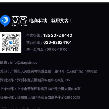
电商私域，就用艾客！
185 2072 9440
咨询热线：
020-83624101
前台热线：
周一至周五（09:00-19:00)
邮箱：info@aiagain.com
总部：广州市天河区员村街道金硕一路11号（汉银广场）1008室
深圳分部：深圳市宝安区稻兴科创中心b座905
上海分部：上海市普陀区长寿路587号沙田大厦618室
杭州分部：杭州市上城区全福弄口商务中心2幢902室