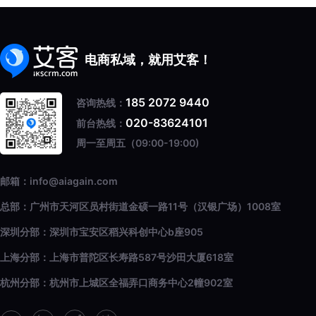
电商私域，就用艾客！
185 2072 9440
咨询热线：
020-83624101
前台热线：
周一至周五（09:00-19:00)
邮箱：info@aiagain.com
总部：广州市天河区员村街道金硕一路11号（汉银广场）1008室
深圳分部：深圳市宝安区稻兴科创中心b座905
上海分部：上海市普陀区长寿路587号沙田大厦618室
杭州分部：杭州市上城区全福弄口商务中心2幢902室