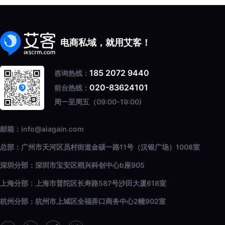
电商私域，就用艾客！
185 2072 9440
咨询热线：
020-83624101
前台热线：
周一至周五（09:00-19:00)
邮箱：info@aiagain.com
总部：广州市天河区员村街道金硕一路11号（汉银广场）1008室
深圳分部：深圳市宝安区稻兴科创中心b座905
上海分部：上海市普陀区长寿路587号沙田大厦618室
杭州分部：杭州市上城区全福弄口商务中心2幢902室