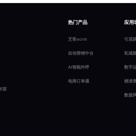
热门产品
应用
艾客scrm
引流
自动营销中台
私域
AI智能外呼
数字
电商订单通
精准
8室
数据