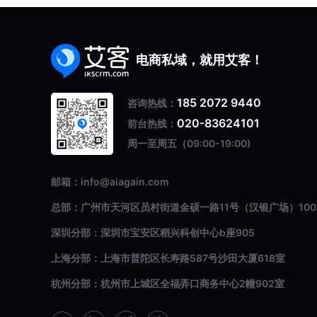
电商私域，就用艾客！
185 2072 9440
咨询热线：
020-83624101
前台热线：
周一至周五（09:00-19:00)
邮箱：info@aiagain.com
总部：广州市天河区员村街道金硕一路11号（汉银广场）100
深圳分部：深圳市宝安区稻兴科创中心b座905
上海分部：上海市普陀区长寿路587号沙田大厦618室
杭州分部：杭州市上城区全福弄口商务中心2幢902室