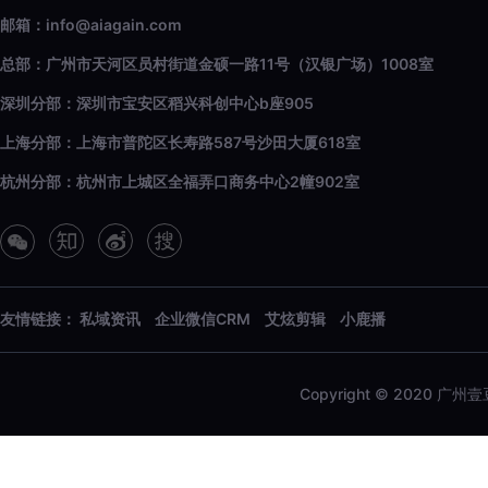
邮箱：info@aiagain.com
总部：广州市天河区员村街道金硕一路11号（汉银广场）1008室
深圳分部：深圳市宝安区稻兴科创中心b座905
上海分部：上海市普陀区长寿路587号沙田大厦618室
杭州分部：杭州市上城区全福弄口商务中心2幢902室
友情链接：
私域资讯
企业微信CRM
艾炫剪辑
小鹿播
Copyright © 2020