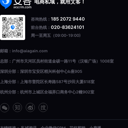
电商私域，就用艾客！
185 2072 9440
咨询热线：
020-83624101
前台热线：
周一至周五（09:00-19:00)
邮箱：info@aiagain.com
总部：广州市天河区员村街道金硕一路11号（汉银广场）1008室
深圳分部：深圳市宝安区稻兴科创中心b座905
上海分部：上海市普陀区长寿路587号沙田大厦618室
杭州分部：杭州市上城区全福弄口商务中心2幢902室
友情链接：
私域资讯
企业微信CRM
艾炫剪辑
小鹿播