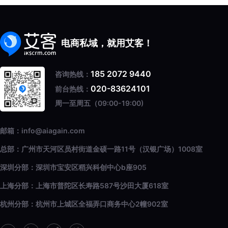
电商私域，就用艾客！
185 2072 9440
咨询热线：
020-83624101
前台热线：
周一至周五（09:00-19:00)
邮箱：info@aiagain.com
总部：广州市天河区员村街道金硕一路11号（汉银广场）1008室
深圳分部：深圳市宝安区稻兴科创中心b座905
上海分部：上海市普陀区长寿路587号沙田大厦618室
杭州分部：杭州市上城区全福弄口商务中心2幢902室