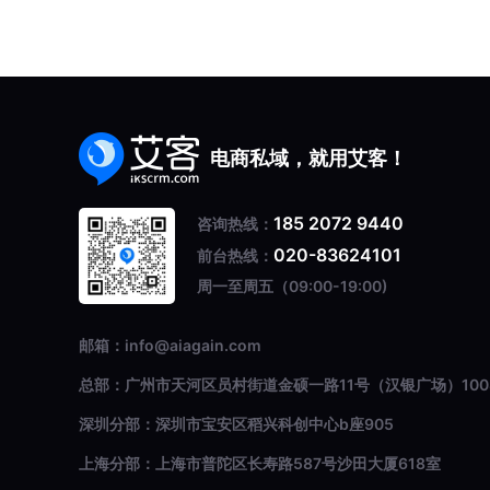
电商私域，就用艾客！
185 2072 9440
咨询热线：
020-83624101
前台热线：
周一至周五（09:00-19:00)
邮箱：info@aiagain.com
总部：广州市天河区员村街道金硕一路11号（汉银广场）100
深圳分部：深圳市宝安区稻兴科创中心b座905
上海分部：上海市普陀区长寿路587号沙田大厦618室