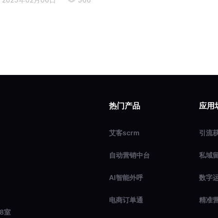
热门产品
应用
艾客scrm
引流
自动营销中台
私域
AI智能外呼
数字
电商订单通
精准
8室