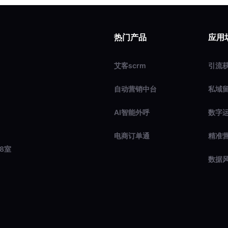
热门产品
应用
艾客scrm
引流
自动营销中台
私域
AI智能外呼
数字
电商订单通
精准
8室
数据