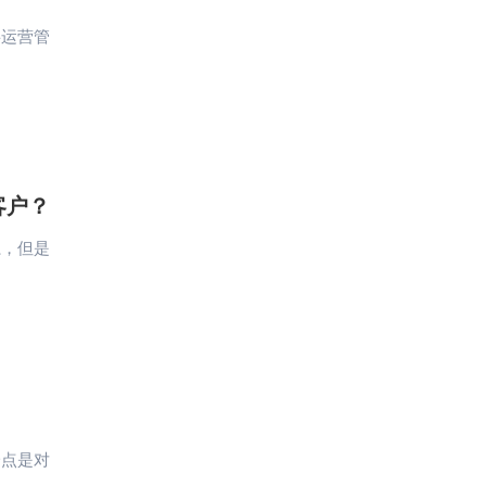
层运营管
客户？
系，但是
一点是对