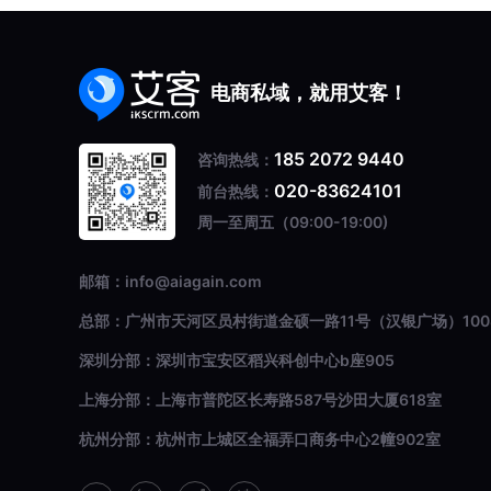
电商私域，就用艾客！
185 2072 9440
咨询热线：
020-83624101
前台热线：
周一至周五（09:00-19:00)
邮箱：info@aiagain.com
总部：广州市天河区员村街道金硕一路11号（汉银广场）100
深圳分部：深圳市宝安区稻兴科创中心b座905
上海分部：上海市普陀区长寿路587号沙田大厦618室
杭州分部：杭州市上城区全福弄口商务中心2幢902室