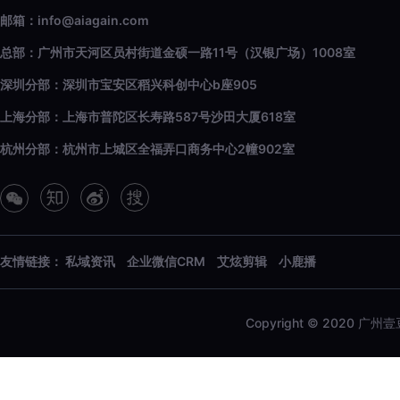
邮箱：info@aiagain.com
总部：广州市天河区员村街道金硕一路11号（汉银广场）1008室
深圳分部：深圳市宝安区稻兴科创中心b座905
上海分部：上海市普陀区长寿路587号沙田大厦618室
杭州分部：杭州市上城区全福弄口商务中心2幢902室
友情链接：
私域资讯
企业微信CRM
艾炫剪辑
小鹿播
Copyright © 2020