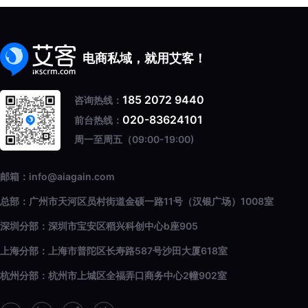
电商私域，就用艾客！
185 2072 9440
咨询热线：
020-83624101
前台热线：
周一至周五（09:00-19:00)
邮箱：info@aiagain.com
总部：广州市天河区员村街道金硕一路11号（汉银广场）1008室
深圳分部：深圳市宝安区稻兴科创中心b座905
上海分部：上海市普陀区长寿路587号沙田大厦618室
杭州分部：杭州市上城区全福弄口商务中心2幢902室