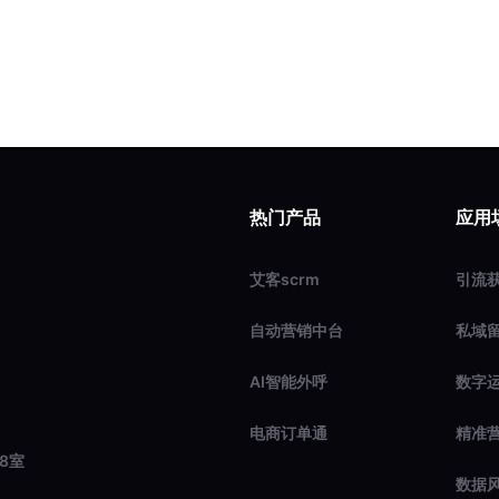
热门产品
应用
艾客scrm
引流
自动营销中台
私域
AI智能外呼
数字
电商订单通
精准
8室
数据